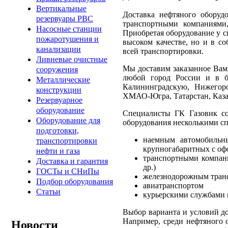
Вертикальные
Доставка нефтяного оборудо
резервуары РВС
транспортными компаниями,
Насосные станции
Приобретая оборудование у с
пожаротушения и
высоком качестве, но и в с
канализации
всей транспортировки.
Ливневые очистные
Мы доставим заказанное Вами
сооружения
любой город России и в б
Металлические
Калининградскую, Нижегор
конструкции
ХМАО-Югра, Татарстан, Каза
Резервуарное
оборудование
Специалисты ГК Газовик со
Оборудование для
оборудования несколькими с
подготовки,
наемным автомобильны
транспортировки
крупногабаритных с оф
нефти и газа
транспортными компан
Доставка и гарантия
др.)
ГОСТы и СНиПы
железнодорожным тран
Подбор оборудования
авиатранспортом
Статьи
курьерскими службами в
Выбор варианта и условий до
Например, среди нефтяного о
Новости