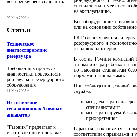
резервуарного и технологич
все преимущества лизинга.
специалисты, имеет все нео
на эксплуатацию.
05 Мая 2026 г.
Все оборудование производи
или на основании собственно
Статьи
ГК Газовик является дилеро
резервуарного и технологиче
Техническое
от наших партнеров.
диагностирование
резервуара
В состав Группы компаний Г
занимаются разработкой и из
Требования к процессу
по высоким стандартам без
диагностики поверхности
нормами и стандартами.
резервуара и резервуарного
оборудования
При соблюдении условий экс
службы.
11 Мая 2025 г.
мы даем гарантию срок
Изготовление
специалистами*
сепарационных блочных
мы гарантируем безотк
аппаратов
приобретения*
"Газовик" предлагает к
Гарантия сохраняется тол
изготовлению и поставке
соответствии с правилами и 