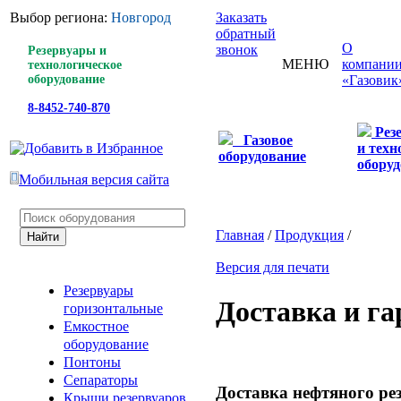
Выбор региона:
Новгород
Заказать
обратный
О
звонок
Резервуары и
МЕНЮ
компани
технологическое
оборудование
«Газовик
8-8452-740-870
Рез
Газовое
и техн
оборудование
оборуд
Мобильная версия сайта
Главная
/
Продукция
/
Версия для печати
Резервуары
Доставка и г
горизонтальные
Емкостное
оборудование
Понтоны
Сепараторы
Доставка нефтяного ре
Крыши резервуаров