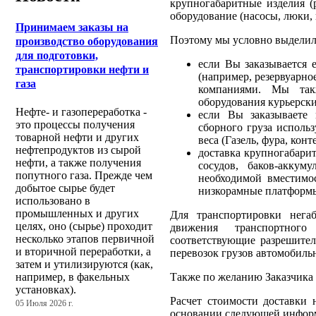
крупногабаритные изделия (р
оборудование (насосы, люки, 
Принимаем заказы на
Поэтому мы условно выделили
производство оборудования
для подготовки,
если Вы заказывается 
транспортировки нефти и
(например, резервуарно
газа
компаниями. Мы так
оборудования курьерск
Нефте- и газопереработка -
если Вы заказываете 
это процессы получения
сборного груза исполь
товарной нефти и других
веса (Газель, фура, кон
нефтепродуктов из сырой
доставка крупногабарит
нефти, а также получения
сосудов, баков-аккуму
попутного газа. Прежде чем
необходимой вместимос
добытое сырье будет
низкорамные платформ
использовано в
промышленных и других
Для транспортировки нега
целях, оно (сырье) проходит
движения транспортного
несколько этапов первичной
соответствующие разрешите
и вторичной переработки, а
перевозок грузов автомобиль
затем и утилизируются (как,
Также по желанию Заказчика 
например, в факельных
установках).
Расчет стоимости доставки 
05 Июля 2026 г.
основании следующей инфор