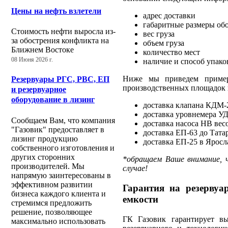
Цены на нефть взлетели
адрес доставки
габаритные размеры об
Стоимость нефти выросла из-
вес груза
за обострения конфликта на
объем груза
Ближнем Востоке
количество мест
08 Июня 2026 г.
наличие и способ упако
Ниже мы приведем пример
Резервуары РГС, РВС, ЕП
производственных площадок в
и резервуарное
оборудование в лизинг
доставка клапана КДМ-2
доставка уровнемера УДУ
Сообщаем Вам, что компания
доставка насоса НВ весо
"Газовик" предоставляет в
доставка ЕП-63 до Татар
лизинг продукцию
доставка ЕП-25 в Яросла
собственного изготовления и
других сторонних
*обращаем Ваше внимание, 
производителей. Мы
случае!
напрямую заинтересованы в
эффективном развитии
Гарантия на резервуар
бизнеса каждого клиента и
емкости
стремимся предложить
решение, позволяющее
ГК Газовик гарантирует вы
максимально использовать