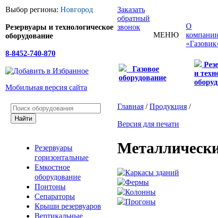
Выбор региона:
Новгород
Заказать
обратный
О
Резервуары и технологическое
звонок
МЕНЮ
компани
оборудование
«Газовик
8-8452-740-870
Рез
Газовое
и техн
оборудование
оборуд
Мобильная версия сайта
Главная
/
Продукция
/
Версия для печати
Металлически
Резервуары
горизонтальные
Емкостное
оборудование
Понтоны
Сепараторы
Крыши резервуаров
Вертикальные