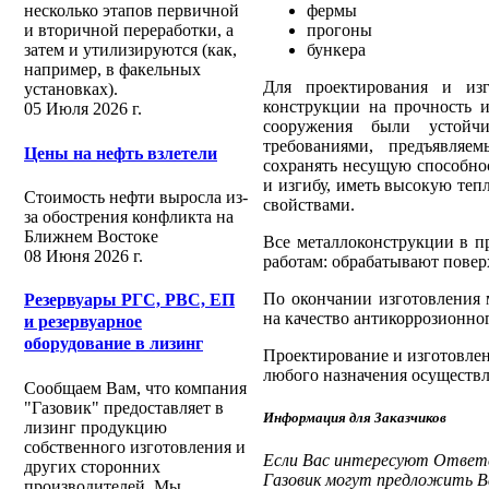
фермы
несколько этапов первичной
прогоны
и вторичной переработки, а
бункера
затем и утилизируются (как,
например, в факельных
Для проектирования и изг
установках).
конструкции на прочность и
05 Июля 2026 г.
сооружения были устойч
требованиями, предъявляе
Цены на нефть взлетели
сохранять несущую способнос
и изгибу, иметь высокую те
Стоимость нефти выросла из-
свойствами.
за обострения конфликта на
Ближнем Востоке
Все металлоконструкции в п
08 Июня 2026 г.
работам: обрабатывают пове
По окончании изготовления 
Резервуары РГС, РВС, ЕП
на качество антикоррозионно
и резервуарное
оборудование в лизинг
Проектирование и изготовлен
любого назначения осуществл
Сообщаем Вам, что компания
"Газовик" предоставляет в
Информация для Заказчиков
лизинг продукцию
собственного изготовления и
Если Вас интересуют Ответс
других сторонних
Газовик могут предложить В
производителей. Мы