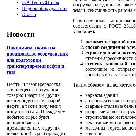
ГОСТы и СНиПы
нагрузка на здание, влажно
Подбор оборудования
земли, сейсмичность района 
Статьи
Ответственные металлоко
соответствии с ГОСТ 23118
условия»):
Новости
назначение зданий и с
способ соединения эле
Принимаем заказы на
строительные и экспл
производство оборудования
степени агрессивности
для подготовки,
степень заводской го
транспортировки нефти и
состоящие из отправо
газа
способами на монтажно
Нефте- и газопереработка -
Таким образом, выделяются 
это процессы получения
каркасы зданий
товарной нефти и других
антенно-мачтовые соор
нефтепродуктов из сырой
сварные стальные балк
нефти, а также получения
опоры металлоконстру
попутного газа. Прежде чем
строительные металлок
добытое сырье будет
рекламные металлокон
использовано в
магазины, торговые цен
промышленных и других
колонны
целях, оно (сырье) проходит