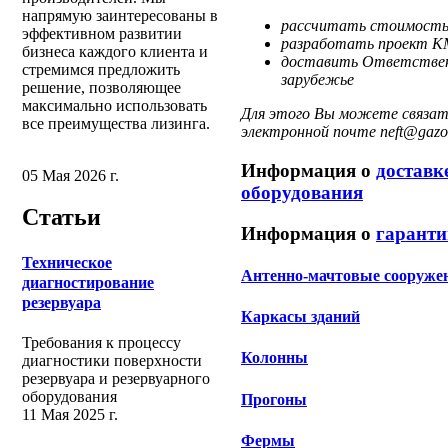
напрямую заинтересованы в
рассчитать стоимость
эффективном развитии
разработать проект К
бизнеса каждого клиента и
доставить Ответственн
стремимся предложить
зарубежье
решение, позволяющее
максимально использовать
Для этого Вы можете связать
все преимущества лизинга.
электронной почте neft@gazov
Информация о
доставк
05 Мая 2026 г.
оборудования
Статьи
Информация о
гаранти
Техническое
Антенно-мачтовые сооруже
диагностирование
резервуара
Каркасы зданий
Требования к процессу
Колонны
диагностики поверхности
резервуара и резервуарного
оборудования
Прогоны
11 Мая 2025 г.
Фермы