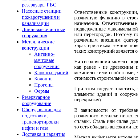
резервуары РВС
Насосные станции
Ответственные конструкции
пожаротушения и
различную функцию в стро
назначения.
Ответственные
канализации
подверженные максимальной 
Ливневые очистные
или перегородок. Поэтому 
сооружения
различным внешним фактора
Металлические
характеристикам земной пов
конструкции
таких конструкций является 
Антенно-
мачтовые
На сегодняшний момент подо
сооружения
как ранее - из древесины 
механическими свойствами, ч
Каркасы зданий
стоимость строительной конс
Колонны
Прогоны
При этом следует отметить, 
Фермы
элементы зданий и сооруже
Резервуарное
перекрытия).
оборудование
Оборудование для
В зависимости от требова
различного металла: низкол
подготовки,
сплавы. Сталь или сплав до
транспортировки
то есть обладать высокими 
нефти и газа
Доставка и гарантия
Металл выбирается исходя из